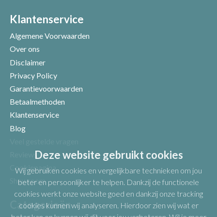
Positieve punten
Verbeter punten
Klantenservice
Algemene Voorwaarden
Over ons
Disclaimer
Privacy Policy
Garantievoorwaarden
Betaalmethoden
Klantenservice
Blog
Veel gestelde vragen
Uw beoordeling
Deze website gebruikt cookies
Reviews
Cookiepagina
Wij gebruiken cookies en vergelijkbare technieken om jou
Showroom
beter en persoonlijker te helpen. Dankzij de functionele
cookies werkt onze website goed en dankzij onze tracking
Categorieën
cookies kunnen wij analyseren. Hierdoor zien wij wat er
beter kan en kunnen wij dit voor jou verbeteren. Wil je meer