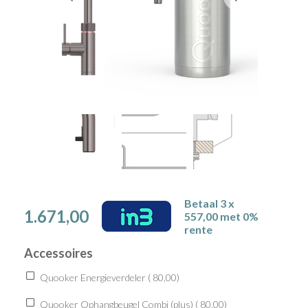
Betaal 3 x
1.671,00
557,00 met 0%
rente
Accessoires
Quooker Energieverdeler (
80,00
)
Quooker Ophangbeugel Combi (plus) (
80,00
)