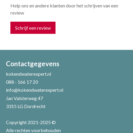
Help ons en andere klanten door het schrijven van een
review
Schrijf een review
Uw naam *
Uw e-mailadres *
Contactgegevens
kokendwaterexpert.nl
088 - 166 17 20
Uw recensie *
info@kokendwaterexpert.nl
Jan Valsterweg 47
3315 LG Dordrecht
Copyright 2021-2025 ©
Alle rechten voorbehouden