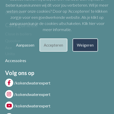
beter kan en kunnen wij dit voor jou verbeteren. Wil je meer
Cookiepagina
weten over onze cookies? Door op ‘Accepteren’ te klikken
Showroom
zorg je voor een goedwerkende website. Als je klikt op
aanpassen kun je de cookies uitschakelen.
Klik hier voor
Categorieën
meer informatie
.
Close in boilers
Quooker
Aanpassen
Accepteren
Weigeren
Ace
Unito
Accessoires
Volg ons op
/kokendwaterexpert
/kokendwaterexpert
/kokendwaterexpert