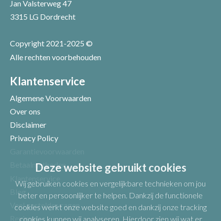
Jan Valsterweg 47
3315 LG Dordrecht
Copyright 2021-2025 ©
Alle rechten voorbehouden
Klantenservice
Algemene Voorwaarden
Over ons
Disclaimer
Privacy Policy
Garantievoorwaarden
Betaalmethoden
Deze website gebruikt cookies
Klantenservice
Wij gebruiken cookies en vergelijkbare technieken om jou
Blog
beter en persoonlijker te helpen. Dankzij de functionele
Veel gestelde vragen
cookies werkt onze website goed en dankzij onze tracking
Reviews
cookies kunnen wij analyseren. Hierdoor zien wij wat er