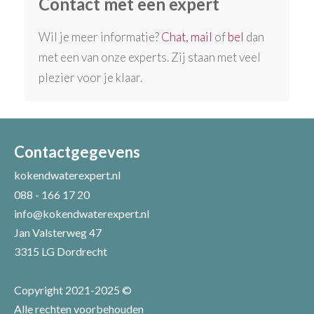
Contact met een expert
Wil je meer informatie?
Chat
,
mail
of
bel
dan
met een van onze experts. Zij staan met veel
plezier voor je klaar.
Contactgegevens
kokendwaterexpert.nl
088 - 166 17 20
info@kokendwaterexpert.nl
Jan Valsterweg 47
3315 LG Dordrecht
Copyright 2021-2025 ©
Alle rechten voorbehouden