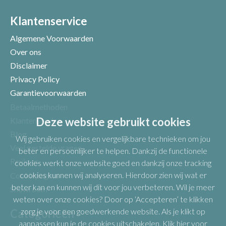
Klantenservice
Algemene Voorwaarden
Over ons
Disclaimer
Privacy Policy
Garantievoorwaarden
Betaalmethoden
Deze website gebruikt cookies
Klantenservice
Blog
Wij gebruiken cookies en vergelijkbare technieken om jou
Veel gestelde vragen
beter en persoonlijker te helpen. Dankzij de functionele
Reviews
cookies werkt onze website goed en dankzij onze tracking
cookies kunnen wij analyseren. Hierdoor zien wij wat er
Cookiepagina
beter kan en kunnen wij dit voor jou verbeteren. Wil je meer
Showroom
weten over onze cookies? Door op ‘Accepteren’ te klikken
zorg je voor een goedwerkende website. Als je klikt op
Categorieën
aanpassen kun je de cookies uitschakelen.
Klik hier voor