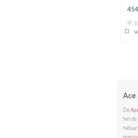
454
1
Ve
Ace 
De
Ace
het de
natuur
poespa