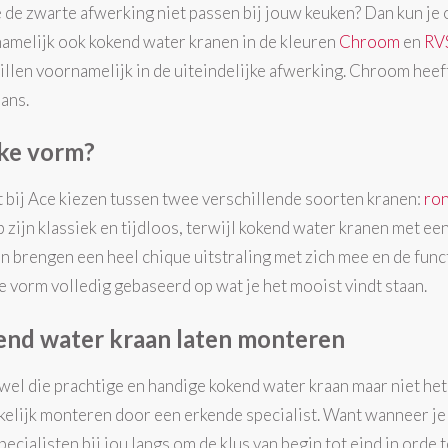
e de zwarte afwerking niet passen bij jouw keuken? Dan kun je
namelijk ook kokend water kranen in de kleuren
Chroom
en
RV
illen voornamelijk in de uiteindelijke afwerking. Chroom heeft
lans.
ke vorm?
t bij Ace kiezen tussen twee verschillende soorten kranen:
ro
p zijn klassiek en tijdloos, terwijl kokend water kranen met e
n brengen een heel chique uitstraling met zich mee en de funct
e vorm volledig gebaseerd op wat je het mooist vindt staan.
nd water kraan laten monteren
 wel die prachtige en handige kokend water kraan maar niet he
elijk monteren door een erkende specialist. Want wanneer je
pecialisten bij jou langs om de klus van begin tot eind in orde 