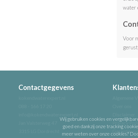
water 
Cont
Voor m
gerust
Contactgegevens
Klanten
kokendwaterexpert.nl
Algemene V
088 - 166 17 20
Over ons
info@kokendwaterexpert.nl
Disclaimer
Wij gebruiken cookies en vergelijkbar
Jan Valsterweg 47
Privacy Pol
goed en dankzij onze tracking cookie
3315 LG Dordrecht
Garantievo
meer weten over onze cookies? Door 