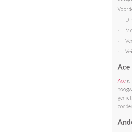
Voorde
· Dire
· Mod
· Verk
· Veil
Ace 
Ace
is
hoogwa
geniet
zonder
Ande