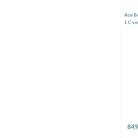
Ace B
1 C v
849