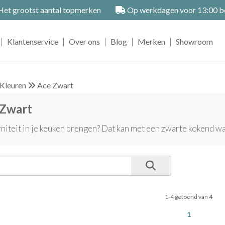
et grootst aantal topmerken
Op werkdagen voor 13:00 bes
|
|
|
|
|
Klantenservice
Over ons
Blog
Merken
Showroom
Kleuren
Ace Zwart
 Zwart
iteit in je keuken brengen? Dat kan met een zwarte kokend wa
1-4 getoond van 4
1