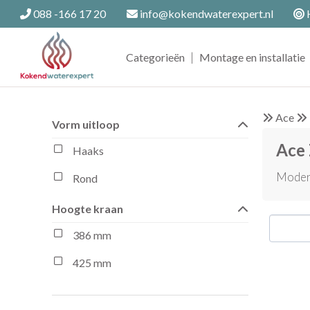
088 -166 17 20
info@kokendwaterexpert.nl
H
|
Categorieën
Montage en installatie
Ace
Vorm uitloop
Ace
Haaks
Modern
Rond
Hoogte kraan
386 mm
425 mm