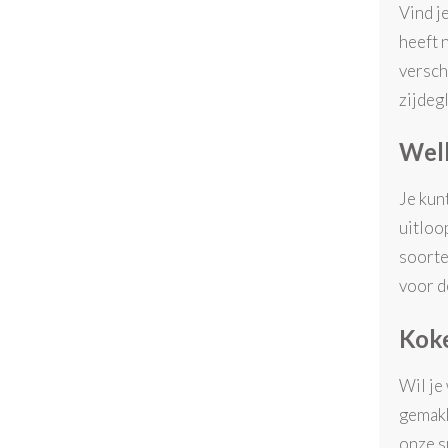
Vind j
heeft 
versch
zijdeg
Wel
Je kun
uitloo
soorte
voor d
Koke
Wil je
gemakk
onze s