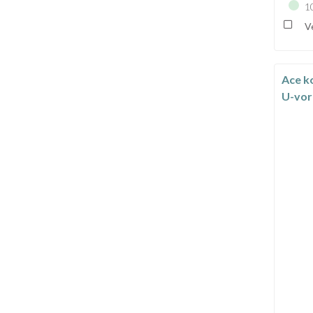
1
Ve
Ace k
U-vo