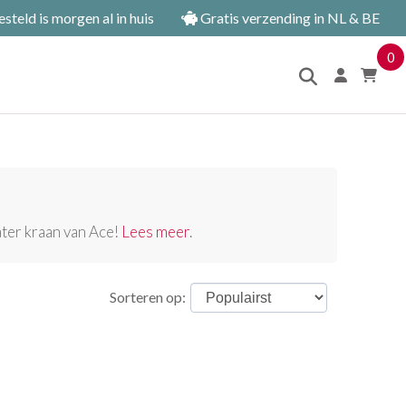
teld is morgen al in huis
Gratis verzending in NL & BE
0
ter kraan van Ace!
Lees meer
.
Sorteren op: