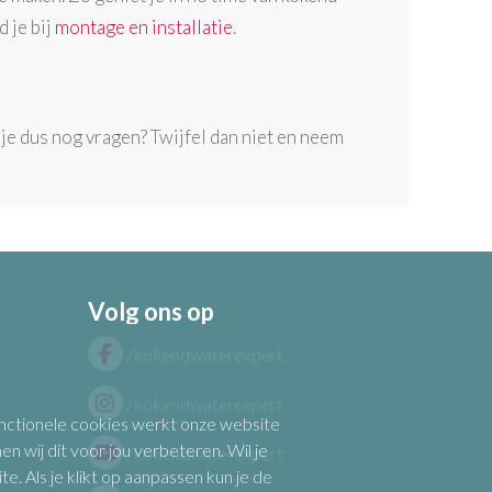
 je bij
montage en installatie
.
 je dus nog vragen? Twijfel dan niet en neem
Volg ons op
/kokendwaterexpert
/kokendwaterexpert
functionele cookies werkt onze website
n wij dit voor jou verbeteren. Wil je
/kokendwaterexpert
 Als je klikt op aanpassen kun je de