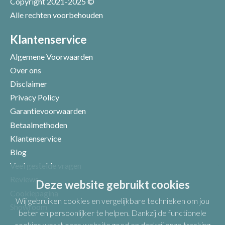
Copyright 2021-2025 ©
Alle rechten voorbehouden
Positieve punten
Verbeter punten
Klantenservice
Algemene Voorwaarden
Over ons
Disclaimer
Privacy Policy
Garantievoorwaarden
Betaalmethoden
Klantenservice
Blog
Veel gestelde vragen
Uw beoordeling
Reviews
Deze website gebruikt cookies
Cookiepagina
Wij gebruiken cookies en vergelijkbare technieken om jou
Showroom
beter en persoonlijker te helpen. Dankzij de functionele
cookies werkt onze website goed en dankzij onze tracking