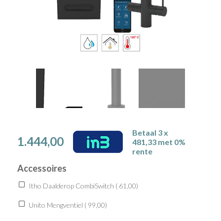
Betaal 3 x
1.444,00
481,33 met 0%
rente
Accessoires
Itho Daalderop CombiSwitch (
61,00
)
Unito Mengventiel (
99,00
)