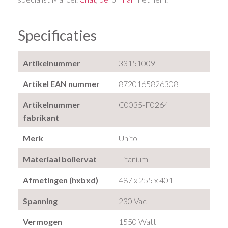
Specificaties
Artikelnummer
33151009
Artikel EAN nummer
8720165826308
Artikelnummer
C0035-F0264
fabrikant
Merk
Unito
Materiaal boilervat
Titanium
Afmetingen (hxbxd)
487 x 255 x 401
Spanning
230 Vac
Vermogen
1550 Watt