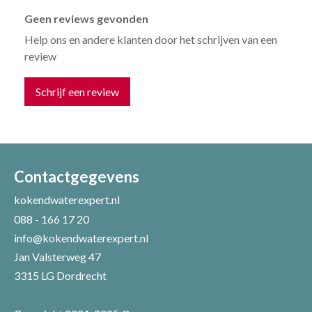
Geen reviews gevonden
Help ons en andere klanten door het schrijven van een
review
Schrijf een review
Uw naam *
Uw e-mailadres *
Contactgegevens
kokendwaterexpert.nl
088 - 166 17 20
Uw recensie *
info@kokendwaterexpert.nl
Jan Valsterweg 47
3315 LG Dordrecht