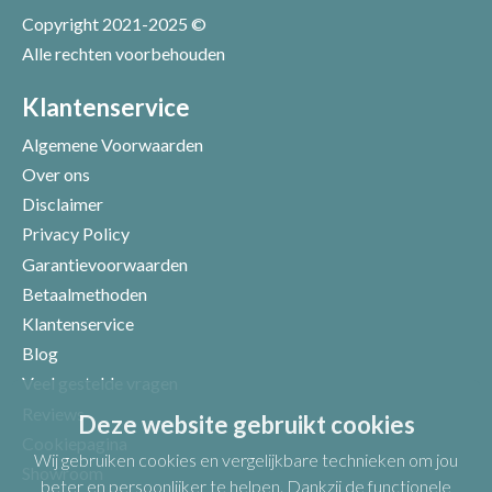
Copyright 2021-2025 ©
Alle rechten voorbehouden
Positieve punten
Verbeter punten
Klantenservice
Algemene Voorwaarden
Over ons
Disclaimer
Privacy Policy
Garantievoorwaarden
Betaalmethoden
Klantenservice
Blog
Veel gestelde vragen
Uw beoordeling
Reviews
Deze website gebruikt cookies
Cookiepagina
Wij gebruiken cookies en vergelijkbare technieken om jou
Showroom
beter en persoonlijker te helpen. Dankzij de functionele