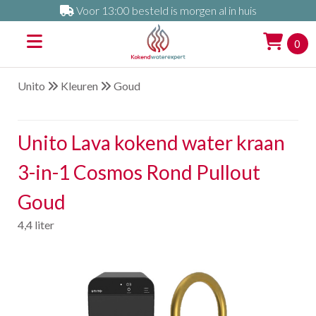
Voor 13:00 besteld is morgen al in huis
0
Unito
Kleuren
Goud
Unito Lava kokend water kraan
3-in-1 Cosmos Rond Pullout
Goud
4,4 liter