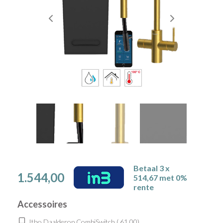
Betaal 3 x
1.544,00
514,67 met 0%
rente
Accessoires
Itho Daalderop CombiSwitch (
61,00
)