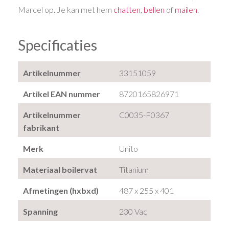
Marcel op. Je kan met hem
chatten
,
bellen
of
mailen
.
Specificaties
Artikelnummer
33151059
Artikel EAN nummer
8720165826971
Artikelnummer
C0035-F0367
fabrikant
Merk
Unito
Materiaal boilervat
Titanium
Afmetingen (hxbxd)
487 x 255 x 401
Spanning
230 Vac