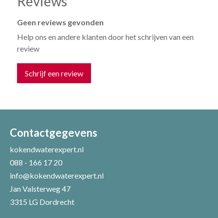
Reviews
Geen reviews gevonden
Help ons en andere klanten door het schrijven van een
review
Schrijf een review
Uw naam *
Uw e-mailadres *
Contactgegevens
kokendwaterexpert.nl
088 - 166 17 20
Uw recensie *
info@kokendwaterexpert.nl
Jan Valsterweg 47
3315 LG Dordrecht