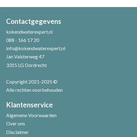
Uw naam *
Uw e-mailadres *
Contactgegevens
kokendwaterexpert.nl
088 - 166 17 20
Uw recensie *
info@kokendwaterexpert.nl
Jan Valsterweg 47
3315 LG Dordrecht
Copyright 2021-2025 ©
Alle rechten voorbehouden
Positieve punten
Verbeter punten
Klantenservice
Algemene Voorwaarden
Over ons
Disclaimer