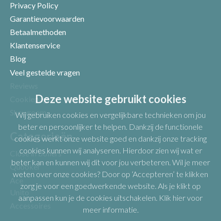
Privacy Policy
Garantievoorwaarden
Betaalmethoden
Klantenservice
Blog
Veel gestelde vragen
Uw beoordeling
Reviews
Deze website gebruikt cookies
Cookiepagina
Showroom
Wij gebruiken cookies en vergelijkbare technieken om jou
beter en persoonlijker te helpen. Dankzij de functionele
Categorieën
cookies werkt onze website goed en dankzij onze tracking
cookies kunnen wij analyseren. Hierdoor zien wij wat er
Close in boilers
beter kan en kunnen wij dit voor jou verbeteren. Wil je meer
Quooker
weten over onze cookies? Door op ‘Accepteren’ te klikken
Ace
zorg je voor een goedwerkende website. Als je klikt op
Unito
aanpassen kun je de cookies uitschakelen.
Klik hier voor
Accessoires
meer informatie
.