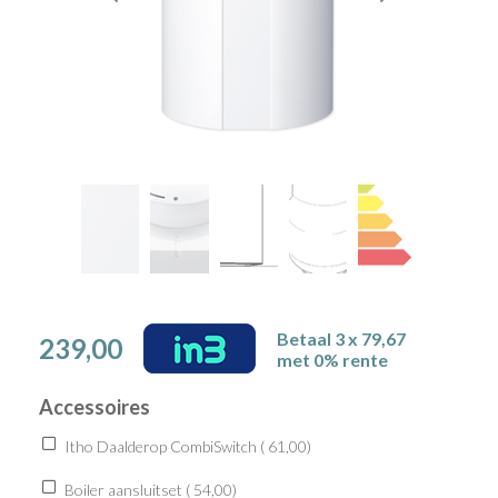
Betaal 3 x 79,67
239,00
met 0% rente
Accessoires
Itho Daalderop CombiSwitch (
61,00
)
Boiler aansluitset (
54,00
)