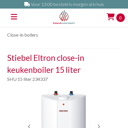
Voor 13:00 besteld is morgen al in huis
0
Close-in boilers
Stiebel Eltron close-in
keukenboiler 15 liter
SHU 15 liter 234337