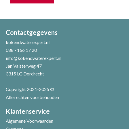
Uw naam *
Uw e-mailadres *
Contactgegevens
kokendwaterexpert.nl
088 - 166 17 20
Uw recensie *
info@kokendwaterexpert.nl
Jan Valsterweg 47
3315 LG Dordrecht
Copyright 2021-2025 ©
Alle rechten voorbehouden
Positieve punten
Verbeter punten
Klantenservice
Algemene Voorwaarden
Over ons