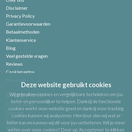
Disclaimer
Privacy Policy
Garantievoorwaarden
Betaalmethoden
Klantenservice
Blog
Veel gestelde vragen
Uw beoordeling
Reviews
Cookiepagina
Showroom
Deze website gebruikt cookies
Categorieën
Wij gebruiken cookies en vergelijkbare technieken om jou
beter en persoonlijker te helpen. Dankzij de functionele
Close in boilers
cookies werkt onze website goed en dankzij onze tracking
Quooker
cookies kunnen wij analyseren. Hierdoor zien wij wat er
Ace
beter kan en kunnen wij dit voor jou verbeteren. Wil je meer
Unito
weten over onze cookies? Door op ‘Accepteren’ te klikken