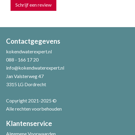
Schrijf een review
Uw naam *
Uw e-mailadres *
Contactgegevens
kokendwaterexpert.nl
088 - 166 17 20
Uw recensie *
info@kokendwaterexpert.nl
Jan Valsterweg 47
3315 LG Dordrecht
Copyright 2021-2025 ©
Alle rechten voorbehouden
Positieve punten
Verbeter punten
Klantenservice
Algemene Voorwaarden