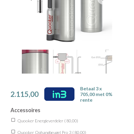
Betaal 3 x
2.115,00
705,00 met 0%
rente
Accessoires
Quooker Energieverdeler (
80,00
)
Quooker Ophangbeugel Pro 3 (
80,00
)