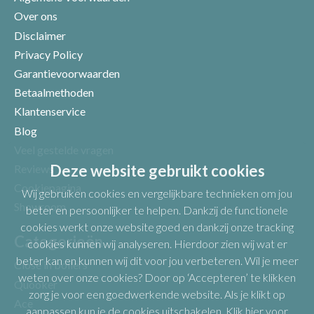
Over ons
Disclaimer
Privacy Policy
Garantievoorwaarden
Betaalmethoden
Klantenservice
Blog
Veel gestelde vragen
Uw beoordeling
Deze website gebruikt cookies
Reviews
Cookiepagina
Wij gebruiken cookies en vergelijkbare technieken om jou
Showroom
beter en persoonlijker te helpen. Dankzij de functionele
cookies werkt onze website goed en dankzij onze tracking
Categorieën
cookies kunnen wij analyseren. Hierdoor zien wij wat er
beter kan en kunnen wij dit voor jou verbeteren. Wil je meer
Close in boilers
weten over onze cookies? Door op ‘Accepteren’ te klikken
Quooker
zorg je voor een goedwerkende website. Als je klikt op
Ace
aanpassen kun je de cookies uitschakelen.
Klik hier voor