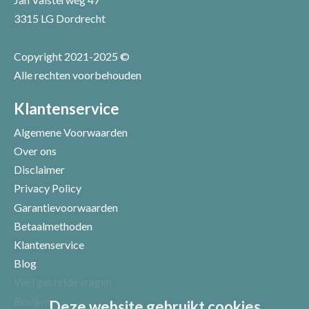
3315 LG Dordrecht
Copyright 2021-2025 ©
Alle rechten voorbehouden
Positieve punten
Verbeter punten
Klantenservice
Algemene Voorwaarden
Over ons
Disclaimer
Privacy Policy
Garantievoorwaarden
Betaalmethoden
Klantenservice
Blog
Veel gestelde vragen
Uw beoordeling
Reviews
Deze website gebruikt cookies