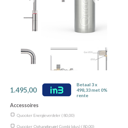
Betaal 3 x
1.495,00
498,33 met 0%
rente
Accessoires
Quooker Energieverdeler (
80,00
)
Quooker Ophangbeugel Combi (plus) (
80,00
)