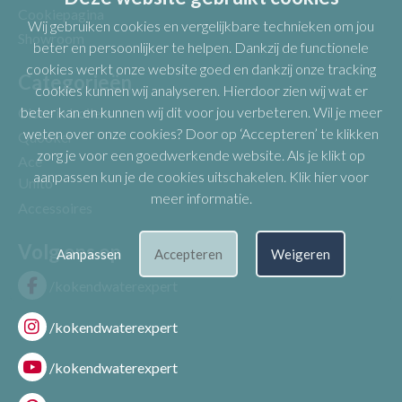
Cookiepagina
Wij gebruiken cookies en vergelijkbare technieken om jou
Showroom
beter en persoonlijker te helpen. Dankzij de functionele
cookies werkt onze website goed en dankzij onze tracking
Categorieën
cookies kunnen wij analyseren. Hierdoor zien wij wat er
beter kan en kunnen wij dit voor jou verbeteren. Wil je meer
Close in boilers
weten over onze cookies? Door op ‘Accepteren’ te klikken
Quooker
zorg je voor een goedwerkende website. Als je klikt op
Ace
aanpassen kun je de cookies uitschakelen.
Klik hier voor
Unito
meer informatie
.
Accessoires
Volg ons op
Aanpassen
Accepteren
Weigeren
/kokendwaterexpert
/kokendwaterexpert
/kokendwaterexpert