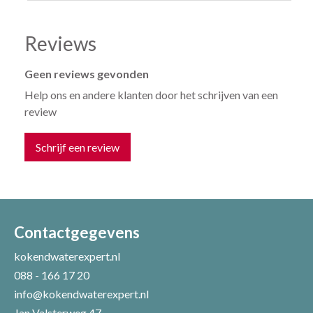
Reviews
Geen reviews gevonden
Help ons en andere klanten door het schrijven van een
review
Schrijf een review
Uw naam *
Uw e-mailadres *
Contactgegevens
kokendwaterexpert.nl
088 - 166 17 20
Uw recensie *
info@kokendwaterexpert.nl
Jan Valsterweg 47