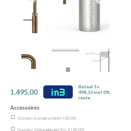
Betaal 3 x
1.495,00
498,33 met 0%
rente
Accessoires
Quooker Energieverdeler (
80,00
)
Quooker Ophangbeugel Pro 3 (
80,00
)