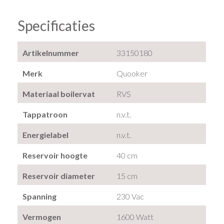
Specificaties
Artikelnummer
33150180
Merk
Quooker
Materiaal boilervat
RVS
Tappatroon
n.v.t.
Energielabel
n.v.t.
Reservoir hoogte
40 cm
Reservoir diameter
15 cm
Spanning
230 Vac
Vermogen
1600 Watt