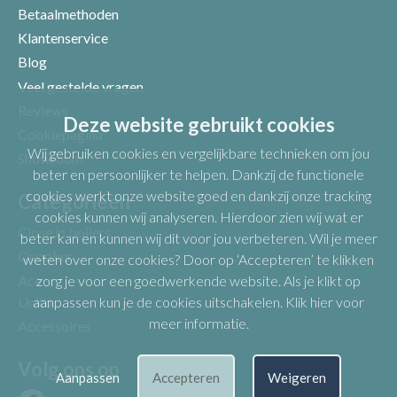
Betaalmethoden
Klantenservice
Blog
Veel gestelde vragen
Uw beoordeling
Reviews
Deze website gebruikt cookies
Cookiepagina
Wij gebruiken cookies en vergelijkbare technieken om jou
Showroom
beter en persoonlijker te helpen. Dankzij de functionele
cookies werkt onze website goed en dankzij onze tracking
Categorieën
cookies kunnen wij analyseren. Hierdoor zien wij wat er
Close in boilers
beter kan en kunnen wij dit voor jou verbeteren. Wil je meer
Quooker
weten over onze cookies? Door op ‘Accepteren’ te klikken
Ace
zorg je voor een goedwerkende website. Als je klikt op
Unito
aanpassen kun je de cookies uitschakelen.
Klik hier voor
meer informatie
.
Accessoires
Volg ons op
Aanpassen
Accepteren
Weigeren