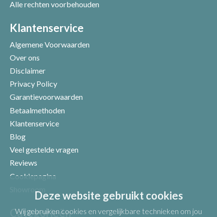
Alle rechten voorbehouden
Positieve punten
Verbeter punten
Klantenservice
Algemene Voorwaarden
Over ons
Disclaimer
Privacy Policy
Garantievoorwaarden
Betaalmethoden
Klantenservice
Blog
Veel gestelde vragen
Uw beoordeling
Reviews
Cookiepagina
Showroom
Deze website gebruikt cookies
Categorieën
Wij gebruiken cookies en vergelijkbare technieken om jou