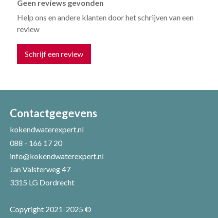
Geen reviews gevonden
Help ons en andere klanten door het schrijven van een
review
Schrijf een review
Uw naam *
Uw e-mailadres *
Contactgegevens
kokendwaterexpert.nl
088 - 166 17 20
Uw recensie *
info@kokendwaterexpert.nl
Jan Valsterweg 47
3315 LG Dordrecht
Copyright 2021-2025 ©