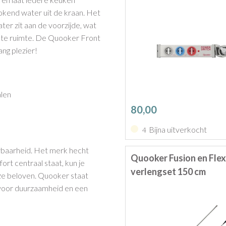
kokend water uit de kraan. Het
ter zit aan de voorzijde, wat
kte ruimte. De Quooker Front
ang plezier!
alen
80,00
Bijna uitverkocht
4
wbaarheid. Het merk hecht
Quooker Fusion en Fle
t centraal staat, kun je
verlengset 150 cm
ze beloven. Quooker staat
voor duurzaamheid en een