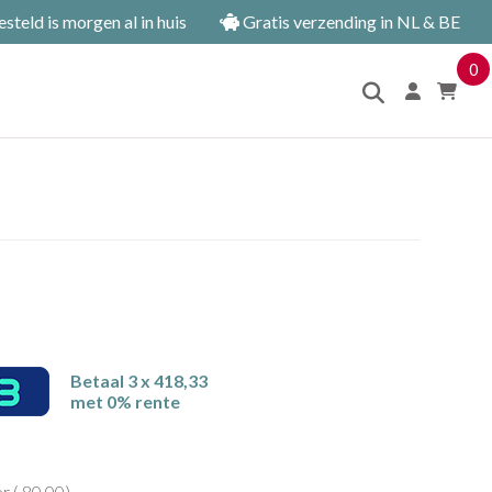
teld is morgen al in huis
Gratis verzending in NL & BE
0
Betaal 3 x 418,33
met 0% rente
r (
80,00
)