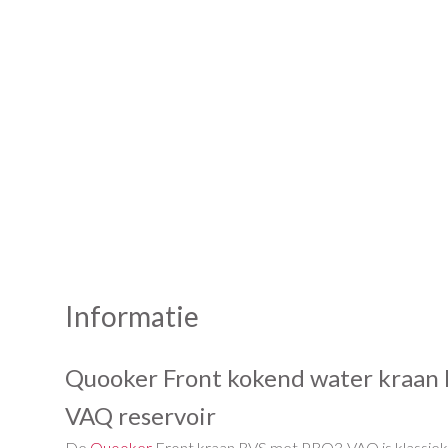
Informatie
Quooker Front kokend water kraan
VAQ reservoir
De
Quooker
Front kraan RVS met PRO3-VAQ is klassiek 