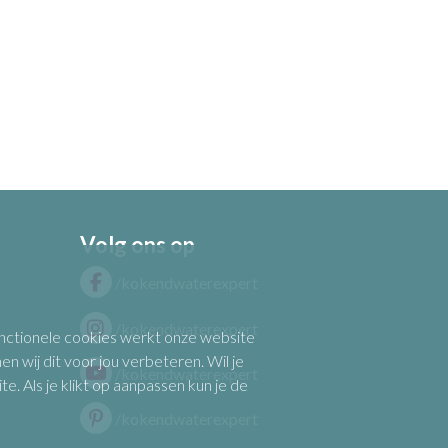
Volg ons op
/kokendwaterexpert
/kokendwaterexpert
functionele cookies werkt onze website
n wij dit voor jou verbeteren. Wil je
/kokendwaterexpert
 Als je klikt op aanpassen kun je de
/kokendwaterexpert