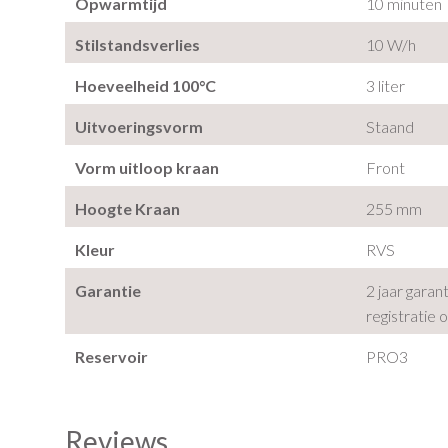
Opwarmtijd
10 minuten
Stilstandsverlies
10 W/h
Hoeveelheid 100°C
3 liter
Uitvoeringsvorm
Staand
Vorm uitloop kraan
Front
Hoogte Kraan
255 mm
Kleur
RVS
Garantie
2 jaar garan
registratie 
Reservoir
PRO3
Reviews