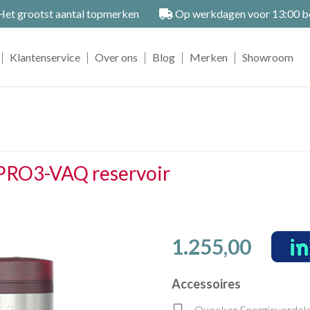
et grootst aantal topmerken
Op werkdagen voor 13:00 bes
|
|
|
|
|
Klantenservice
Over ons
Blog
Merken
Showroom
 PRO3-VAQ reservoir
1.255,00
Accessoires
Quooker Energieverdele