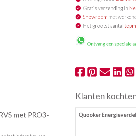
Gratis verzending in
Ne
Showroom
met werkend
Het grootst aantal
topm
Ontvang een speciale a
Klanten kochten
 RVS met PRO3-
Quooker Energieverde
en laat iedere keuken