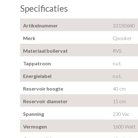
Specificaties
Artikelnummer
33150680
Merk
Quooker
Materiaal boilervat
RVS
Tappatroon
n.v.t.
Energielabel
n.v.t.
Reservoir hoogte
40 cm
Reservoir diameter
15 cm
Spanning
230 Vac
Vermogen
1600 Watt