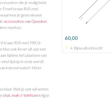
ccessoires die je nodig hebt.
er Front kraan RVS met
s waarmee je geen nieuwe
nde
accessoires van Quooker
,
ndere merken.
60,00
ont kraan RVS met PRO3-
Bijna uitverkocht
4
e klus ook liever uit aan een
an tijdens het plaatsen van
ot eind tiptop in orde wordt
t van kokend water! Meer
u klaar. Wat je ook wil weten
de
chat
,
mail
of
telefoon
krijg je