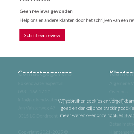
Geen reviews gevonden
Help ons en andere klanten door het schrijven van een r
Schrijf een review
Contactgegevens
Klanten
Uw naam *
kokendwaterexpert.nl
Algemene V
088 - 166 17 20
Over ons
info@kokendwaterexpert.nl
Disclaimer
Wij gebruiken cookies en vergelijkbar
Uw recensie *
Jan Valsterweg 47
Privacy Pol
goed en dankzij onze tracking cookie
meer weten over onze cookies? Door 
3315 LG Dordrecht
Garantievo
Betaalmeth
Copyright 2021-2025 ©
Klantenserv