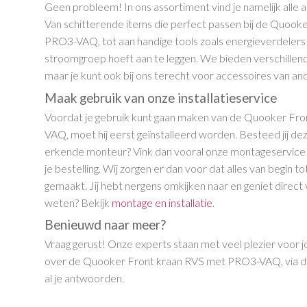
Geen probleem! In ons assortiment vind je namelijk alle a
Van schitterende items die perfect passen bij de Quook
PRO3-VAQ, tot aan handige tools zoals energieverdeler
stroomgroep hoeft aan te leggen. We bieden verschille
maar je kunt ook bij ons terecht voor accessoires van a
Maak gebruik van onze installatieservice
Voordat je gebruik kunt gaan maken van de Quooker Fr
VAQ, moet hij eerst geïnstalleerd worden. Besteed jij dez
erkende monteur? Vink dan vooral onze montageservice a
je bestelling. Wij zorgen er dan voor dat alles van begin t
gemaakt. Jij hebt nergens omkijken naar en geniet direc
weten? Bekijk
montage en installatie
.
Benieuwd naar meer?
Vraag gerust! Onze experts staan met veel plezier voor jo
over de Quooker Front kraan RVS met PRO3-VAQ, via 
al je antwoorden.