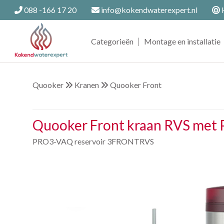
088 -166 17 20
info@kokendwaterexpert.nl
H
|
Categorieën
Montage en installatie
Quooker
Kranen
Quooker Front
Quooker Front kraan RVS met
PRO3-VAQ reservoir 3FRONTRVS