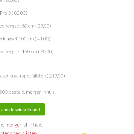
ro 3 (
80,00
)
verlengset 60 cm (
29,00
)
erlengset 100 cm (
41,00
)
verlengset 150 cm (
60,00
)
er kraan specialisten (
219,00
)
3:00 besteld, morgen in huis!
 aan de winkelmand
 is
morgen
al in huis
ater specialisten