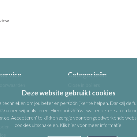
eview
service
Categorieën
Uw e-mailadres *
oorwaarden
Close in boilers
Deze website gebruikt cookies
Quooker
Ace
e technieken om jou beter en persoonlijker te helpen. Dankzij de 
Unito
icy
s kunnen wij analyseren. Hierdoor zien wij wat er beter kan en kunne
Accessoires
op ‘Accepteren’ te klikken zorg je voor een goedwerkende website.
orwaarden
cookies uitschakelen.
Klik hier voor meer informatie
.
oden
ice