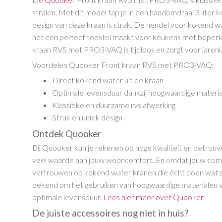
stralen. Met dit model tap je in een handomdraai 3 liter 
design van deze kraan is strak. De hendel voor kokend wa
het een perfect toestel maakt voor keukens met beper
kraan RVS met PRO3-VAQ is tijdloos en zorgt voor jarenl
Voordelen Quooker Front kraan RVS met PRO3-VAQ:
Direct kokend water uit de kraan
Optimale levensduur dankzij hoogwaardige materi
Klassieke en duurzame rvs afwerking
Strak en uniek design
Ontdek Quooker
Bij Quooker kun je rekenen op hoge kwaliteit en betrou
veel waarde aan jouw wooncomfort. En omdat jouw comfor
vertrouwen op kokend water kranen die écht doen wat 
bekend om het gebruiken van hoogwaardige materialen 
optimale levensduur.
Lees hier meer over Quooker
.
De juiste accessoires nog niet in huis?