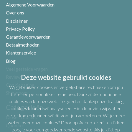
Algemene Voorwaarden
Over ons
Disclaimer
Privacy Policy
Garantievoorwaarden
Betaalmethoden
Klantenservice
Blog
Veel gestelde vragen
Uw beoordeling
Deze website gebruikt cookies
Reviews
Cookiepagina
Wij gebruiken cookies en vergelijkbare technieken om jou
Showroom
beter en persoonlijker te helpen. Dankzij de functionele
cookies werkt onze website goed en dankzij onze tracking
Categorieën
cookies kunnen wij analyseren. Hierdoor zien wij wat er
beter kan en kunnen wij dit voor jou verbeteren. Wil je meer
Close in boilers
weten over onze cookies? Door op ‘Accepteren’ te klikken
Quooker
zorg je voor een goedwerkende website. Als je klikt op