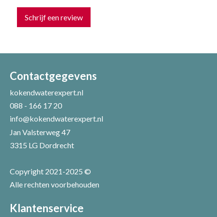
Schrijf een review
Uw naam *
Uw e-mailadres *
Contactgegevens
kokendwaterexpert.nl
088 - 166 17 20
Uw recensie *
info@kokendwaterexpert.nl
Jan Valsterweg 47
3315 LG Dordrecht
Copyright 2021-2025 ©
Alle rechten voorbehouden
Positieve punten
Verbeter punten
Klantenservice