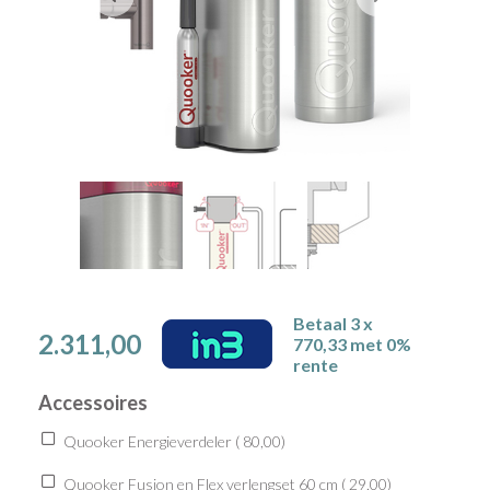
Betaal 3 x
2.311,00
770,33 met 0%
rente
Accessoires
Quooker Energieverdeler (
80,00
)
Quooker Fusion en Flex verlengset 60 cm (
29,00
)