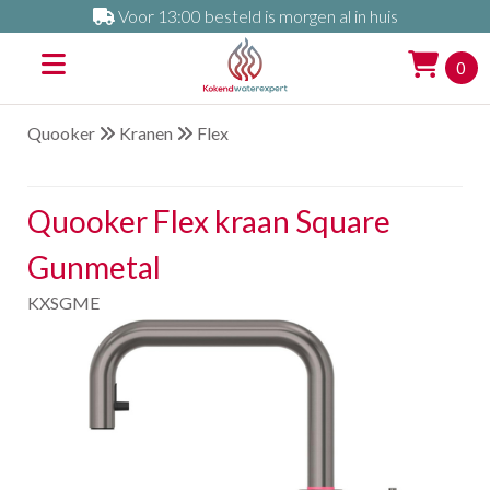
Voor 13:00 besteld is morgen al in huis
0
Quooker
Kranen
Flex
Quooker Flex kraan Square
Gunmetal
KXSGME