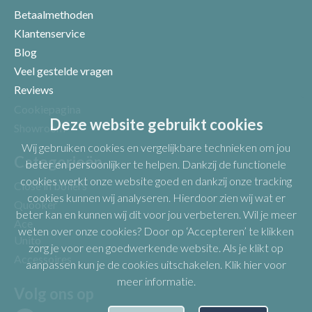
Betaalmethoden
Klantenservice
Blog
Veel gestelde vragen
Uw beoordeling
Reviews
Cookiepagina
Deze website gebruikt cookies
Showroom
Wij gebruiken cookies en vergelijkbare technieken om jou
Categorieën
beter en persoonlijker te helpen. Dankzij de functionele
cookies werkt onze website goed en dankzij onze tracking
Close in boilers
cookies kunnen wij analyseren. Hierdoor zien wij wat er
Quooker
beter kan en kunnen wij dit voor jou verbeteren. Wil je meer
Ace
weten over onze cookies? Door op ‘Accepteren’ te klikken
Unito
zorg je voor een goedwerkende website. Als je klikt op
Accessoires
aanpassen kun je de cookies uitschakelen.
Klik hier voor
meer informatie
.
Volg ons op