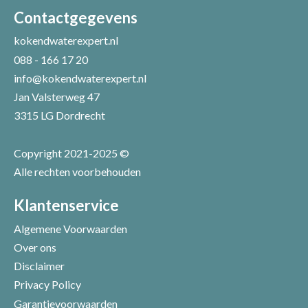
Uw naam *
Uw e-mailadres *
Contactgegevens
kokendwaterexpert.nl
088 - 166 17 20
Uw recensie *
info@kokendwaterexpert.nl
Jan Valsterweg 47
3315 LG Dordrecht
Copyright 2021-2025 ©
Alle rechten voorbehouden
Positieve punten
Verbeter punten
Klantenservice
Algemene Voorwaarden
Over ons
Disclaimer
Privacy Policy
Garantievoorwaarden