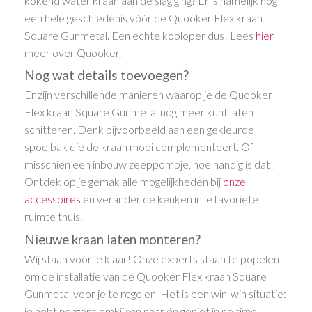
kokend water kraan aan de slag ging? Er is namelijk nog
een hele geschiedenis vóór de Quooker Flex kraan
Square Gunmetal. Een echte koploper dus! Lees
hier
meer over Quooker.
Nog wat details toevoegen?
Er zijn verschillende manieren waarop je de Quooker
Flex kraan Square Gunmetal nóg meer kunt laten
schitteren. Denk bijvoorbeeld aan een gekleurde
spoelbak die de kraan mooi complementeert. Of
misschien een inbouw zeeppompje, hoe handig is dat!
Ontdek op je gemak alle mogelijkheden bij
onze
accessoires
en verander de keuken in je favoriete
ruimte thuis.
Nieuwe kraan laten monteren?
Wij staan voor je klaar! Onze experts staan te popelen
om de installatie van de Quooker Flex kraan Square
Gunmetal voor je te regelen. Het is een win-win situatie:
je hebt nergens omkijken naar én geniet in no time