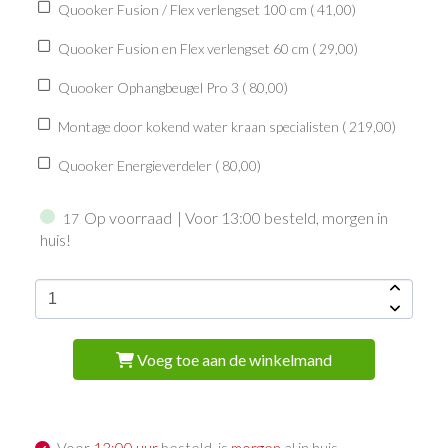
Quooker Fusion / Flex verlengset 100 cm (
41,00
)
Quooker Fusion en Flex verlengset 60 cm (
29,00
)
Quooker Ophangbeugel Pro 3 (
80,00
)
Montage door kokend water kraan specialisten (
219,00
)
Quooker Energieverdeler (
80,00
)
Op voorraad
| Voor 13:00 besteld, morgen in
17
huis!
Voeg toe aan de winkelmand
Voor
13:00 uur
besteld, is
morgen
al in huis