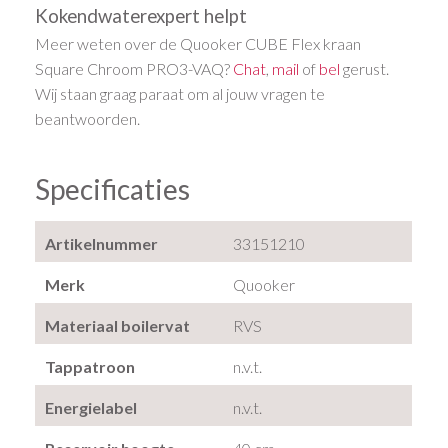
Kokendwaterexpert helpt
Meer weten over de Quooker CUBE Flex kraan
Square Chroom PRO3-VAQ?
Chat
,
mail
of
bel
gerust.
Wij staan graag paraat om al jouw vragen te
beantwoorden.
Specificaties
Artikelnummer
33151210
Merk
Quooker
Materiaal boilervat
RVS
Tappatroon
n.v.t.
Energielabel
n.v.t.