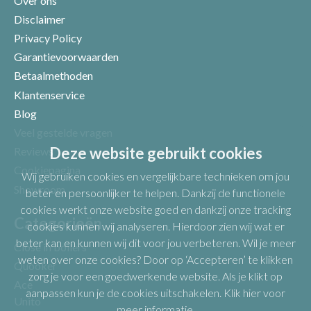
Over ons
Disclaimer
Privacy Policy
Garantievoorwaarden
Betaalmethoden
Klantenservice
Blog
Veel gestelde vragen
Uw beoordeling
Deze website gebruikt cookies
Reviews
Cookiepagina
Wij gebruiken cookies en vergelijkbare technieken om jou
Showroom
beter en persoonlijker te helpen. Dankzij de functionele
cookies werkt onze website goed en dankzij onze tracking
Categorieën
cookies kunnen wij analyseren. Hierdoor zien wij wat er
beter kan en kunnen wij dit voor jou verbeteren. Wil je meer
Close in boilers
weten over onze cookies? Door op ‘Accepteren’ te klikken
Quooker
zorg je voor een goedwerkende website. Als je klikt op
Ace
aanpassen kun je de cookies uitschakelen.
Klik hier voor
Unito
meer informatie
.