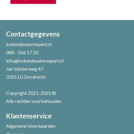
Uw naam *
Uw e-mailadres *
Contactgegevens
kokendwaterexpert.nl
088 - 166 17 20
Uw recensie *
info@kokendwaterexpert.nl
Jan Valsterweg 47
3315 LG Dordrecht
Copyright 2021-2025 ©
Alle rechten voorbehouden
Positieve punten
Verbeter punten
Klantenservice
Algemene Voorwaarden