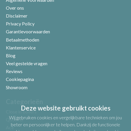
Over ons
Disclaimer
Privacy Policy
Garantievoorwaarden
Betaalmethoden
Klantenservice
Blog
Veel gestelde vragen
Uw beoordeling
Reviews
Cookiepagina
Showroom
Categorieën
Deze website gebruikt cookies
Close in boilers
Wij gebruiken cookies en vergelijkbare technieken om jou
Quooker
beter en persoonlijker te helpen. Dankzij de functionele
Ace