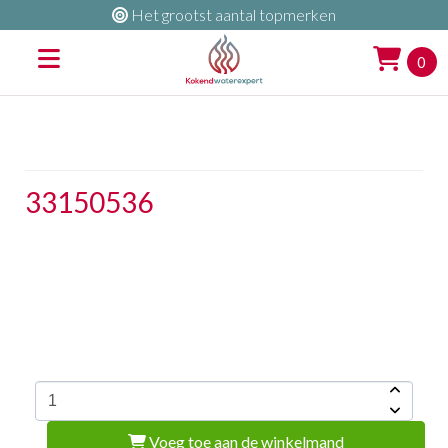
Het grootst aantal topmerken
0
33150536
Voeg toe aan de winkelmand