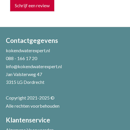
Schrijf een review
Uw naam *
Uw e-mailadres *
Contactgegevens
kokendwaterexpert.nl
088 - 166 17 20
Uw recensie *
info@kokendwaterexpert.nl
Jan Valsterweg 47
3315 LG Dordrecht
Copyright 2021-2025 ©
Alle rechten voorbehouden
Positieve punten
Verbeter punten
Klantenservice
Algemene Voorwaarden