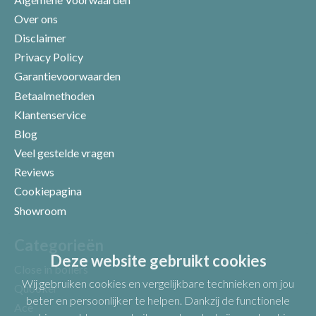
Over ons
Disclaimer
Privacy Policy
Garantievoorwaarden
Betaalmethoden
Klantenservice
Blog
Veel gestelde vragen
Uw beoordeling
Reviews
Cookiepagina
Showroom
Categorieën
Deze website gebruikt cookies
Close in boilers
Wij gebruiken cookies en vergelijkbare technieken om jou
Quooker
beter en persoonlijker te helpen. Dankzij de functionele
Ace