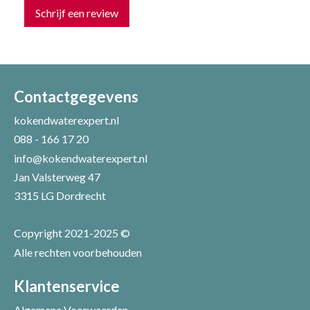
Schrijf een review
Uw naam *
Uw e-mailadres *
Contactgegevens
kokendwaterexpert.nl
088 - 166 17 20
Uw recensie *
info@kokendwaterexpert.nl
Jan Valsterweg 47
3315 LG Dordrecht
Copyright 2021-2025 ©
Alle rechten voorbehouden
Positieve punten
Verbeter punten
Klantenservice
Algemene Voorwaarden