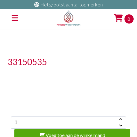
Het grootst aantal topmerken
0
33150535
Voeg toe aan de winkelmand