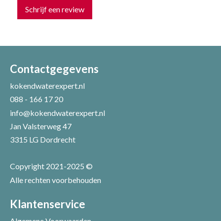
Schrijf een review
Uw naam *
Uw e-mailadres *
Contactgegevens
kokendwaterexpert.nl
088 - 166 17 20
Uw recensie *
info@kokendwaterexpert.nl
Jan Valsterweg 47
3315 LG Dordrecht
Copyright 2021-2025 ©
Alle rechten voorbehouden
Positieve punten
Verbeter punten
Klantenservice
Algemene Voorwaarden