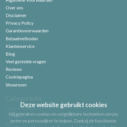
Over ons
Disclaimer
Privacy Policy
Garantievoorwaarden
Betaalmethoden
Klantenservice
Blog
Veel gestelde vragen
Uw beoordeling
Reviews
Cookiepagina
Showroom
Categorieën
Deze website gebruikt cookies
Close in boilers
Wij gebruiken cookies en vergelijkbare technieken om jou
Quooker
beter en persoonlijker te helpen. Dankzij de functionele
Ace