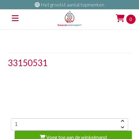
Het grootst aantal topmerken
0
33150531
Voeg toe aan de winkelmand