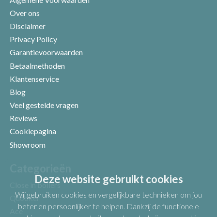
Over ons
Disclaimer
Privacy Policy
Garantievoorwaarden
Betaalmethoden
Klantenservice
Blog
Veel gestelde vragen
Uw beoordeling
Reviews
Cookiepagina
Showroom
Categorieën
Deze website gebruikt cookies
Close in boilers
Wij gebruiken cookies en vergelijkbare technieken om jou
Quooker
beter en persoonlijker te helpen. Dankzij de functionele
Ace