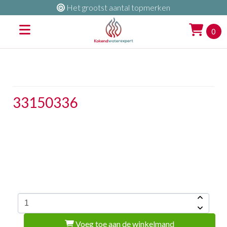
Het grootst aantal topmerken
0
33150336
Voeg toe aan de winkelmand