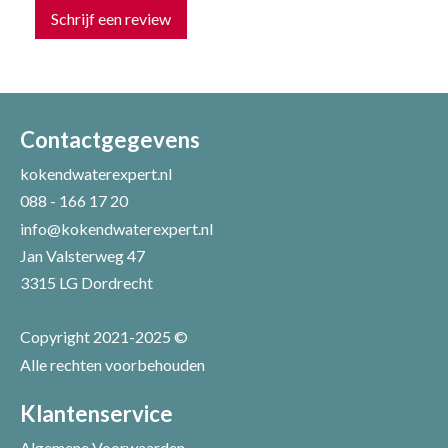
Schrijf een review
Uw naam *
Uw e-mailadres *
Contactgegevens
kokendwaterexpert.nl
088 - 166 17 20
Uw recensie *
info@kokendwaterexpert.nl
Jan Valsterweg 47
3315 LG Dordrecht
Copyright 2021-2025 ©
Alle rechten voorbehouden
Positieve punten
Verbeter punten
Klantenservice
Algemene Voorwaarden