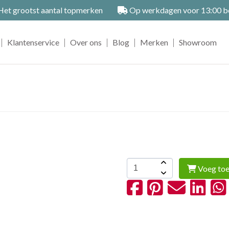
et grootst aantal topmerken
Op werkdagen voor 13:00 bes
|
|
|
|
|
Klantenservice
Over ons
Blog
Merken
Showroom
Voeg toe