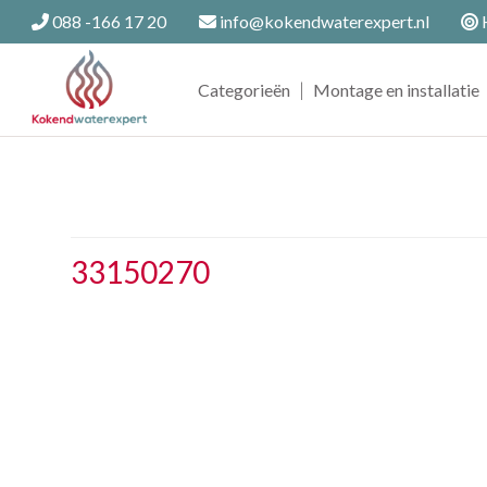
088 -166 17 20
info@kokendwaterexpert.nl
H
|
Categorieën
Montage en installatie
33150270