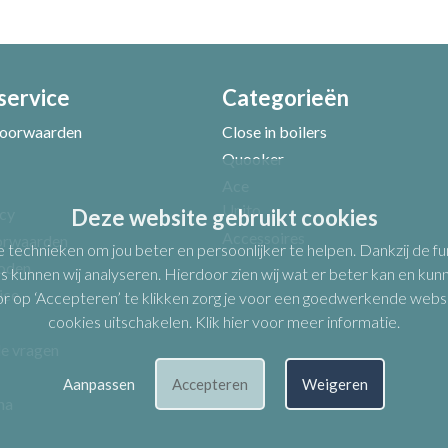
service
Categorieën
Uw e-mailadres *
oorwaarden
Close in boilers
Quooker
Ace
Unito
icy
Deze website gebruikt cookies
Accessoires
orwaarden
e technieken om jou beter en persoonlijker te helpen. Dankzij de 
oden
s kunnen wij analyseren. Hierdoor zien wij wat er beter kan en kunne
ice
op ‘Accepteren’ te klikken zorg je voor een goedwerkende website.
cookies uitschakelen.
Klik hier voor meer informatie
.
de vragen
Aanpassen
Accepteren
Weigeren
Verbeter punten
na