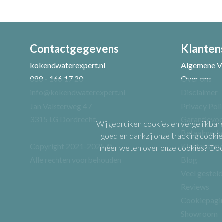
Contactgegevens
Klanten
Uw naam *
kokendwaterexpert.nl
Algemene V
088 - 166 17 20
Over ons
info@kokendwaterexpert.nl
Disclaimer
Uw recensie *
Jan Valsterweg 47
Privacy Pol
3315 LG Dordrecht
Garantievo
Wij gebruiken cookies en vergelijkbar
Betaalmeth
goed en dankzij onze tracking cookie
Copyright 2021-2025 ©
Klantenserv
meer weten over onze cookies? Door 
Alle rechten voorbehouden
Blog
Veel gestel
Reviews
Positieve punten
Cookiepagi
Showroom