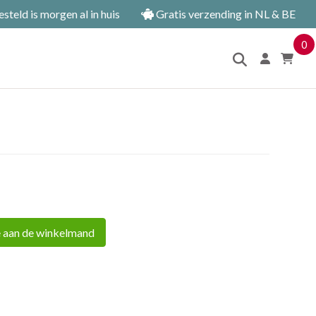
teld is morgen al in huis
Gratis verzending in NL & BE
0
 aan de winkelmand