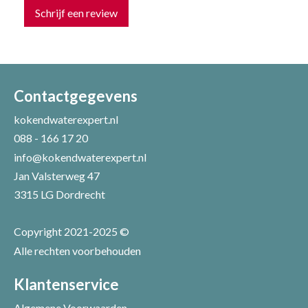
Schrijf een review
Uw naam *
Uw e-mailadres *
Contactgegevens
kokendwaterexpert.nl
088 - 166 17 20
Uw recensie *
info@kokendwaterexpert.nl
Jan Valsterweg 47
3315 LG Dordrecht
Copyright 2021-2025 ©
Alle rechten voorbehouden
Positieve punten
Verbeter punten
Klantenservice
Algemene Voorwaarden