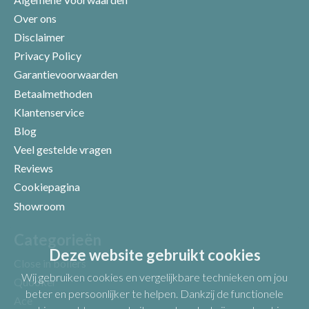
Over ons
Disclaimer
Privacy Policy
Garantievoorwaarden
Betaalmethoden
Klantenservice
Blog
Veel gestelde vragen
Uw beoordeling
Reviews
Cookiepagina
Showroom
Categorieën
Deze website gebruikt cookies
Close in boilers
Wij gebruiken cookies en vergelijkbare technieken om jou
Quooker
beter en persoonlijker te helpen. Dankzij de functionele
Ace