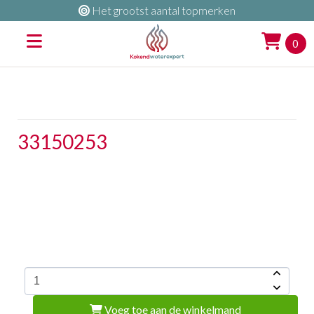
Het grootst aantal topmerken
0
33150253
Voeg toe aan de winkelmand