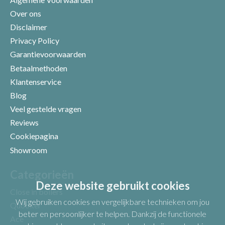
Over ons
Disclaimer
Privacy Policy
Garantievoorwaarden
Betaalmethoden
Klantenservice
Blog
Veel gestelde vragen
Uw beoordeling
Reviews
Cookiepagina
Showroom
Categorieën
Deze website gebruikt cookies
Close in boilers
Wij gebruiken cookies en vergelijkbare technieken om jou
Quooker
beter en persoonlijker te helpen. Dankzij de functionele
Ace