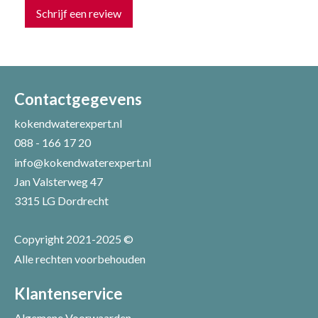
Schrijf een review
Uw naam *
Uw e-mailadres *
Contactgegevens
kokendwaterexpert.nl
088 - 166 17 20
Uw recensie *
info@kokendwaterexpert.nl
Jan Valsterweg 47
3315 LG Dordrecht
Copyright 2021-2025 ©
Alle rechten voorbehouden
Positieve punten
Verbeter punten
Klantenservice
Algemene Voorwaarden