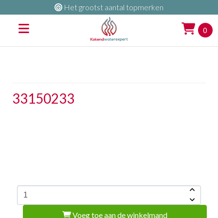
Het grootst aantal topmerken
0
33150233
Voeg toe aan de winkelmand