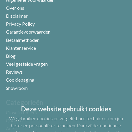
Over ons
Disclaimer
Privacy Policy
Garantievoorwaarden
Betaalmethoden
Klantenservice
Blog
Veel gestelde vragen
Uw beoordeling
Reviews
Cookiepagina
Showroom
Categorieën
Deze website gebruikt cookies
Close in boilers
Wij gebruiken cookies en vergelijkbare technieken om jou
Quooker
beter en persoonlijker te helpen. Dankzij de functionele
Ace