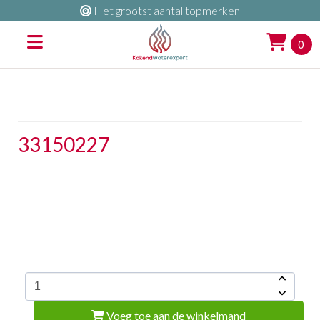
Het grootst aantal topmerken
0
33150227
Voeg toe aan de winkelmand