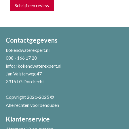
Schrijf een review
Uw naam *
Uw e-mailadres *
Contactgegevens
kokendwaterexpert.nl
088 - 166 17 20
Uw recensie *
info@kokendwaterexpert.nl
Jan Valsterweg 47
3315 LG Dordrecht
Copyright 2021-2025 ©
Alle rechten voorbehouden
Positieve punten
Verbeter punten
Klantenservice
Algemene Voorwaarden