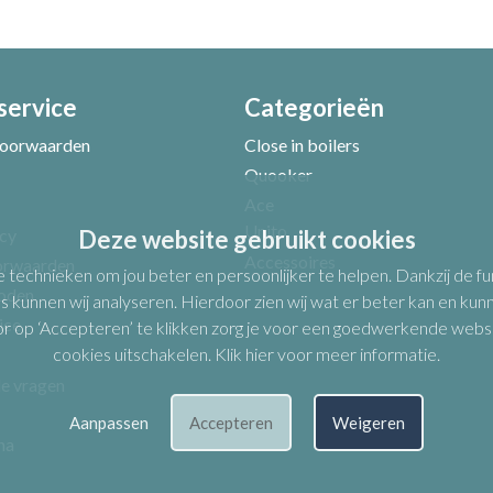
service
Categorieën
Uw e-mailadres *
oorwaarden
Close in boilers
Quooker
Ace
Unito
icy
Deze website gebruikt cookies
Accessoires
orwaarden
e technieken om jou beter en persoonlijker te helpen. Dankzij de 
oden
s kunnen wij analyseren. Hierdoor zien wij wat er beter kan en kunne
ice
op ‘Accepteren’ te klikken zorg je voor een goedwerkende website.
cookies uitschakelen.
Klik hier voor meer informatie
.
de vragen
Aanpassen
Accepteren
Weigeren
Verbeter punten
na