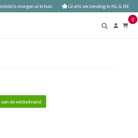
teld is morgen al in huis
Gratis verzending in NL & BE
0
 aan de winkelmand