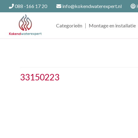
088 -166 17 20
info@kokendwaterexpert.nl
H
|
Categorieën
Montage en installatie
33150223