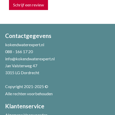
Schrijf een review
Uw naam *
Uw e-mailadres *
Contactgegevens
kokendwaterexpert.nl
088 - 166 17 20
Uw recensie *
info@kokendwaterexpert.nl
Jan Valsterweg 47
3315 LG Dordrecht
Copyright 2021-2025 ©
Alle rechten voorbehouden
Positieve punten
Verbeter punten
Klantenservice
Algemene Voorwaarden