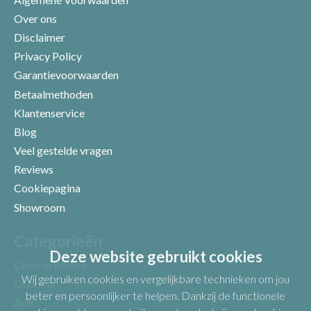
Over ons
Disclaimer
Privacy Policy
Garantievoorwaarden
Betaalmethoden
Klantenservice
Blog
Veel gestelde vragen
Uw beoordeling
Reviews
Cookiepagina
Showroom
Categorieën
Deze website gebruikt cookies
Close in boilers
Wij gebruiken cookies en vergelijkbare technieken om jou
Quooker
beter en persoonlijker te helpen. Dankzij de functionele
Ace