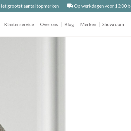
et grootst aantal topmerken
Op werkdagen voor 13:00 bes
|
|
|
|
|
Klantenservice
Over ons
Blog
Merken
Showroom