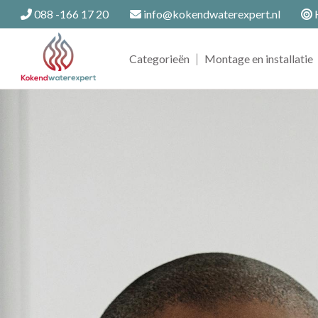
088 -166 17 20
info@kokendwaterexpert.nl
H
|
Categorieën
Montage en installatie