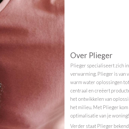
Over Plieger
Plieger specialiseert zich 
verwarming. Plieger is van 
warm water oplossingen tot
centraal en creëert producte
het ontwikkelen van oploss
het milieu. Met Plieger kom 
optimalisatie van je woning
Verder staat Plieger bekend