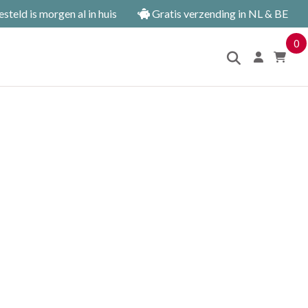
teld is morgen al in huis
Gratis verzending in NL & BE
0